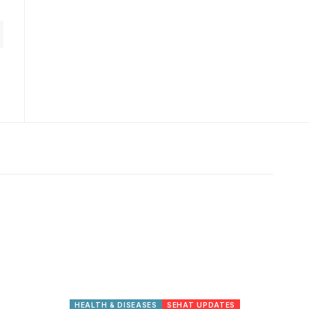
HEALTH & DISEASES
SEHAT UPDATES