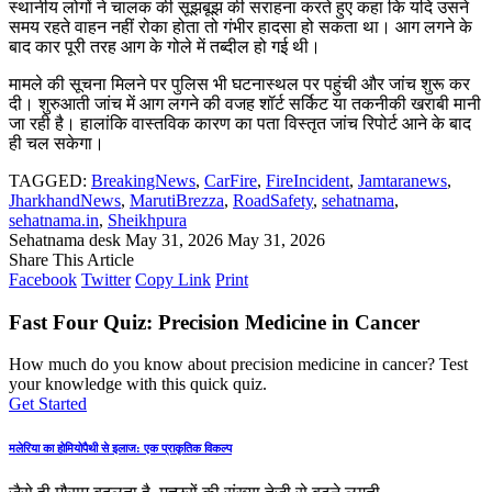
स्थानीय लोगों ने चालक की सूझबूझ की सराहना करते हुए कहा कि यदि उसने
समय रहते वाहन नहीं रोका होता तो गंभीर हादसा हो सकता था। आग लगने के
बाद कार पूरी तरह आग के गोले में तब्दील हो गई थी।
मामले की सूचना मिलने पर पुलिस भी घटनास्थल पर पहुंची और जांच शुरू कर
दी। शुरुआती जांच में आग लगने की वजह शॉर्ट सर्किट या तकनीकी खराबी मानी
जा रही है। हालांकि वास्तविक कारण का पता विस्तृत जांच रिपोर्ट आने के बाद
ही चल सकेगा।
TAGGED:
BreakingNews
,
CarFire
,
FireIncident
,
Jamtaranews
,
JharkhandNews
,
MarutiBrezza
,
RoadSafety
,
sehatnama
,
sehatnama.in
,
Sheikhpura
Sehatnama desk
May 31, 2026
May 31, 2026
Share This Article
Facebook
Twitter
Copy Link
Print
Fast Four Quiz: Precision Medicine in Cancer
How much do you know about precision medicine in cancer? Test
your knowledge with this quick quiz.
Get Started
मलेरिया का होमियोपैथी से इलाज: एक प्राकृतिक विकल्प