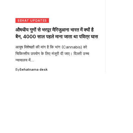
SEHAT UPDATES
औषधीय गुणों से भरपूर मैरिजुआना भारत में क्यों है
बैन, 4000 साल पहले माना जाता था पवित्र घास
आयुष विशेषज्ञों की मांग है कि भांग (Cannabis) को
चिकित्सीय उपयोग के लिए मंजूरी दी जाए। दिल्ली उच्च
न्यायालय में
…
By
Sehatnama desk
Your one-stop resour
medical news and ed
Your one-stop resource for medical news