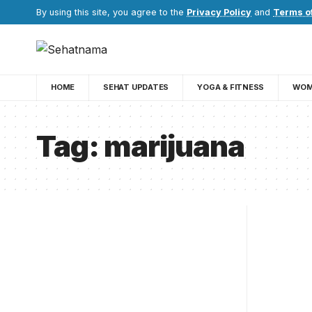
By using this site, you agree to the
Privacy Policy
and
Terms o
HOME
SEHAT UPDATES
YOGA & FITNESS
WOM
Tag:
marijuana