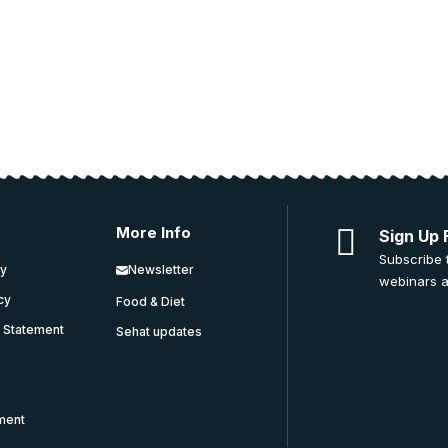
More Info
Sign Up 
Subscribe 
cy
Newsletter
webinars a
icy
Food & Diet
y Statement
Sehat updates
ment