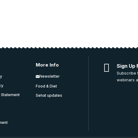
More Info
Sign Up 
Subscribe 
cy
Newsletter
webinars a
icy
Food & Diet
y Statement
Sehat updates
ment