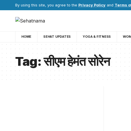
By using this site, you agree to the
Privacy Policy
and
Terms o
HOME
SEHAT UPDATES
YOGA & FITNESS
WOM
Tag:
सीएम हेमंत सोरेन