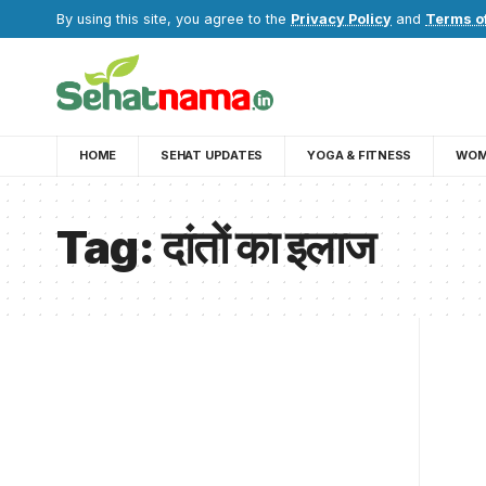
By using this site, you agree to the
Privacy Policy
and
Terms o
HOME
SEHAT UPDATES
YOGA & FITNESS
WOM
Tag:
दांतों का इलाज