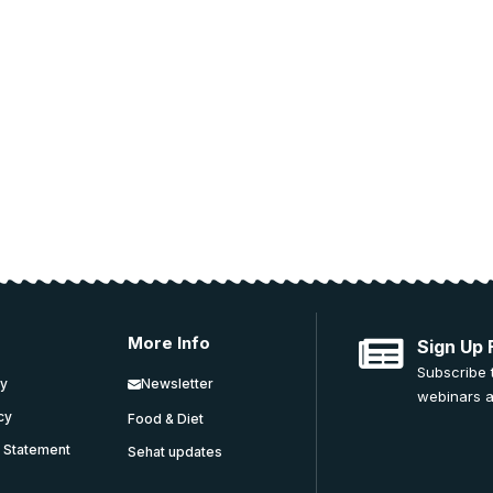
l news and education.
on.
More Info
Sign Up 
Subscribe 
cy
Newsletter
webinars a
icy
Food & Diet
y Statement
Sehat updates