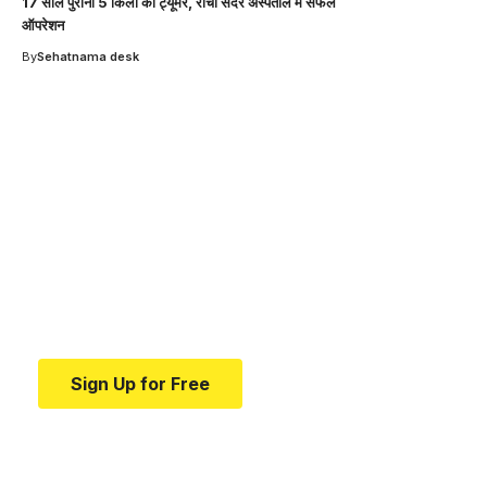
17 साल पुराना 5 किलो का ट्यूमर, रांची सदर अस्पताल में सफल
ऑपरेशन
By
Sehatnama desk
Your one-stop resource for
medical news and
education.
Your one-stop resource for medical news and
education.
Sign Up for Free