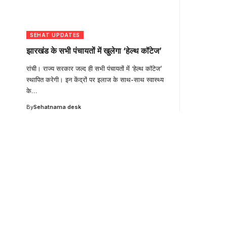
SEHAT UPDATES
झारखंड के सभी पंचायतों में खुलेगा ‘हेल्थ कॉटेज’
रांची। राज्य सरकार जल्द ही सभी पंचायतों में ‘हेल्थ कॉटेज’
स्थापित करेगी। इन केंद्रों पर इलाज के साथ-साथ स्वास्थ्य
के
…
By
Sehatnama desk
Your one-stop resour
medical news and ed
Your one-stop resource for medical news