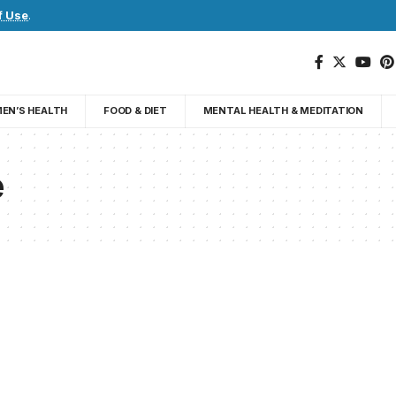
f Use
.
EN’S HEALTH
FOOD & DIET
MENTAL HEALTH & MEDITATION
e