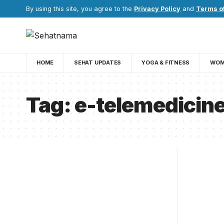
By using this site, you agree to the
Privacy Policy
and
Terms o
HOME
SEHAT UPDATES
YOGA & FITNESS
WOM
Tag:
e-telemedicin