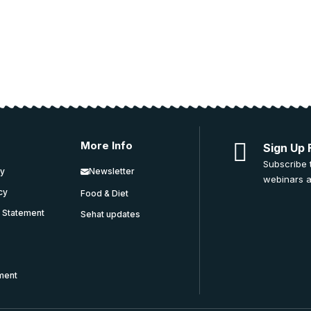
More Info
Sign Up 
Subscribe 
cy
Newsletter
webinars a
icy
Food & Diet
y Statement
Sehat updates
ment